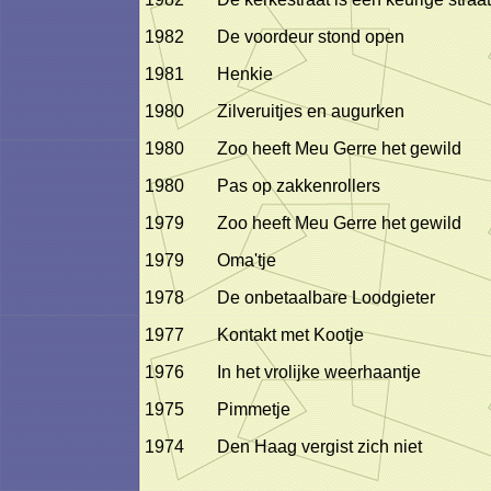
1982
De voordeur stond open
1981
Henkie
1980
Zilveruitjes en augurken
1980
Zoo heeft Meu Gerre het gewild
1980
Pas op zakkenrollers
1979
Zoo heeft Meu Gerre het gewild
1979
Oma'tje
1978
De onbetaalbare Loodgieter
1977
Kontakt met Kootje
1976
In het vrolijke weerhaantje
1975
Pimmetje
1974
Den Haag vergist zich niet