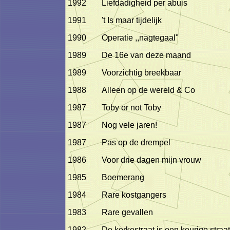
1992
Liefdadigheid per abuis
1991
't Is maar tijdelijk
1990
Operatie ,,nagtegaal"
1989
De 16e van deze maand
1989
Voorzichtig breekbaar
1988
Alleen op de wereld & Co
1987
Toby or not Toby
1987
Nog vele jaren!
1987
Pas op de drempel
1986
Voor drie dagen mijn vrouw
1985
Boemerang
1984
Rare kostgangers
1983
Rare gevallen
1982
De kerkestraat is een keurige straat