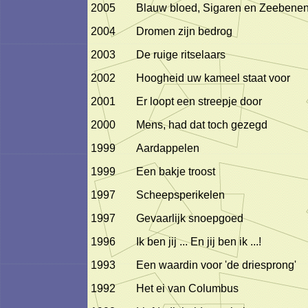
2005
Blauw bloed, Sigaren en Zeebene
2004
Dromen zijn bedrog
2003
De ruige ritselaars
2002
Hoogheid uw kameel staat voor
2001
Er loopt een streepje door
2000
Mens, had dat toch gezegd
1999
Aardappelen
1999
Een bakje troost
1997
Scheepsperikelen
1997
Gevaarlijk snoepgoed
1996
Ik ben jij ... En jij ben ik ...!
1993
Een waardin voor 'de driesprong'
1992
Het ei van Columbus